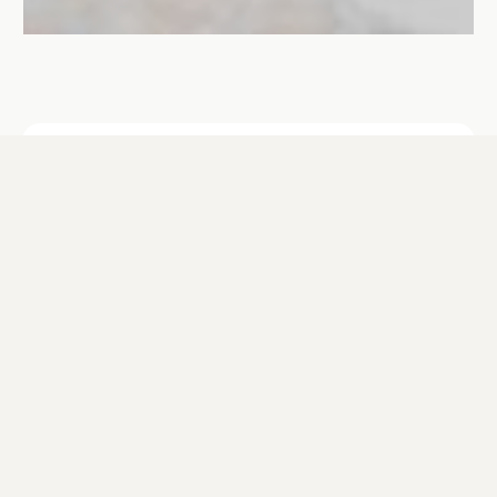
Die Schlossstraße wird am Samstag,
15.08.2026 von 09:00 bis 19:00 Uhr
gesperrt. Bitte beachten Sie, dass in
dieser Zeit keine Einfahrt möglich ist
und keine Parkplätze zur Verfügung
stehen.
Einer der bedeutendsten freistehenden
Saalbauten der Renaissance.