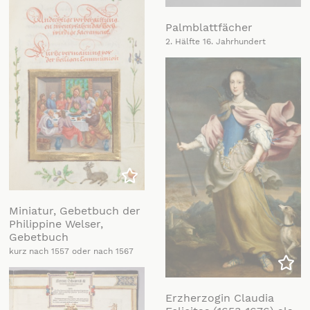
Zu m
Palmblattfächer
2. Hälfte 16. Jahrhundert
Zu meiner Liste hinzufügen
Miniatur, Gebetbuch der
Philippine Welser,
Gebetbuch
kurz nach 1557 oder nach 1567
Zu m
Erzherzogin Claudia