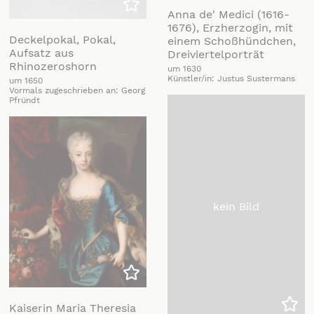
Anna de' Medici (1616-
Zu meiner Liste hinzufügen
1676), Erzherzogin, mit
Deckelpokal, Pokal,
einem Schoßhündchen,
Aufsatz aus
Dreiviertelporträt
Rhinozeroshorn
um 1630
Künstler/in: Justus Sustermans
um 1650
Vormals zugeschrieben an: Georg
Pfründt
kein Bild
Zu meiner Liste hinzufügen
Kaiserin Maria Theresia