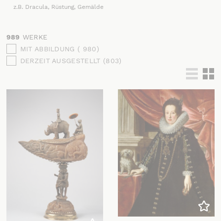
z.B. Dracula, Rüstung, Gemälde
989
WERKE
MIT ABBILDUNG ( 980)
DERZEIT AUSGESTELLT (803)
Liste
Th
Zu m