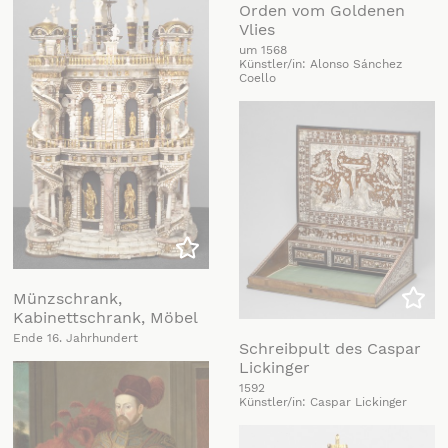
Orden vom Goldenen
Vlies
um 1568
Künstler/in: Alonso Sánchez
Coello
Zu meiner Liste hinzufügen
Münzschrank,
Kabinettschrank, Möbel
Zu m
Ende 16. Jahrhundert
Schreibpult des Caspar
Lickinger
1592
Künstler/in: Caspar Lickinger