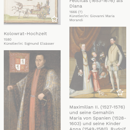
Felicitas (1653-1676) als
Diana
1666 (?)
Künstler/in: Giovanni Maria
Morandi
Zu meiner Liste hinzufügen
Kolowrat-Hochzeit
1580
Künstler/in: Sigmund Elsässer
Zu m
Maximilian II. (1527-1576)
und seine Gemahlin
Maria von Spanien (1528-
1603) und seine Kinder
Anna (1549-1580), Rudolf