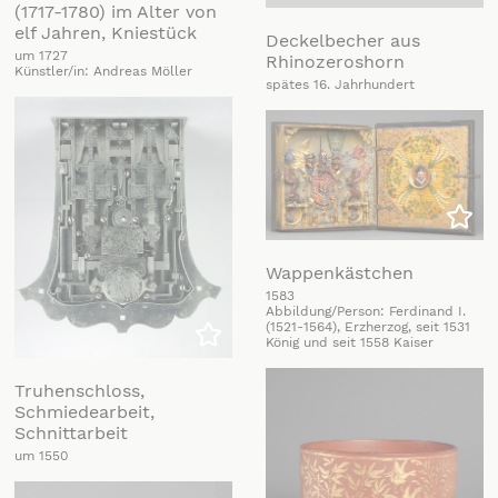
Zu m
(1717-1780) im Alter von
elf Jahren, Kniestück
Deckelbecher aus
um 1727
Rhinozeroshorn
Künstler/in: Andreas Möller
spätes 16. Jahrhundert
Zu m
Wappenkästchen
1583
Abbildung/Person: Ferdinand I.
(1521-1564), Erzherzog, seit 1531
König und seit 1558 Kaiser
Zu meiner Liste hinzufügen
Truhenschloss,
Schmiedearbeit,
Schnittarbeit
um 1550