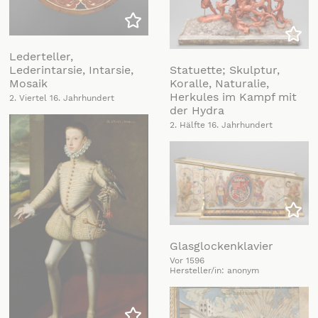
Zu meiner Liste hinzufügen
Zu m
Lederteller,
Statuette; Skulptur,
Lederintarsie, Intarsie,
Koralle, Naturalie,
Mosaik
Herkules im Kampf mit
2. Viertel 16. Jahrhundert
der Hydra
2. Hälfte 16. Jahrhundert
Zu m
Glasglockenklavier
Vor 1596
Hersteller/in: anonym