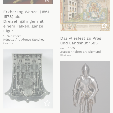
Zu meiner Liste hinzufügen
Erzherzog Wenzel (1561-
1578) als
Dreizehnjähriger mit
einem Falken, ganze
Zu m
Figur
1574 datiert
Das Vliesfest zu Prag
Künstler/in: Alonso Sánchez
und Landshut 1585
Coello
nach 1585
Zugeschrieben an: Sigmund
Elsässer
Zu meiner Liste hinzufügen