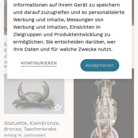
Informationen auf Ihrem Gerät zu speichern
und darauf zuzugreifen und so personalisierte
Werbung und Inhalte, Messungen von
Zu m
Werbung und Inhalten, Einsichten in
Zielgruppen und Produktentwicklung zu
König Philipp II. von
Zu meiner Liste hinzufügen
Spanien (1527-1598),
ermöglichen. Sie entscheiden darüber, wer
Erzherzog Maximilian
Bildnis in ganzer Figur
Ihre Daten und für welche Zwecke nutzt.
Ernst (1583-1616) mit
1566 datiert
Jagdhund
Künstler/in: Alonso Sánchez
Coello
1604
KONFIGURIEREN
Akzeptieren
Künstler/in: Joseph Heintz d. Ä.
Zu meiner Liste hinzufügen
Statuette, Kleinbronze,
Bronze, Taschenkrebs
Anfang 16. Jahrhundert