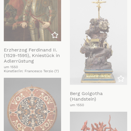
Zu meiner Liste hinzufügen
Erzherzog Ferdinand II.
(1529-1595), Kniestück in
Adlerrüstung
um 1550
Künstler/in: Francesco Terzio (?)
Zu m
Berg Golgotha
(Handstein)
um 1550