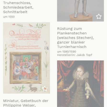
Truhenschloss,
Schmiedearbeit,
Schnittarbeit
um 1550
Zu m
Rüstung zum
Plankenstechen
(welsches Stechen),
ganzer blanker
Turnierharnisch
um 1580/1590
Hersteller/in: Jakob Topf
Zu meiner Liste hinzufügen
Miniatur, Gebetbuch der
Philippine Welser,