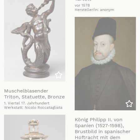
vor 1578
Hersteller/in: anonym
Zu meiner Liste hinzufügen
Muschelblasender
Triton, Statuette, Bronze
1. Viertel 17. Jahrhundert
Werkstatt: Nicolo Roccatagliata
Zu m
König Philipp II. von
Spanien (1527-1598),
Brustbild in spanischer
Hoftracht mit dem