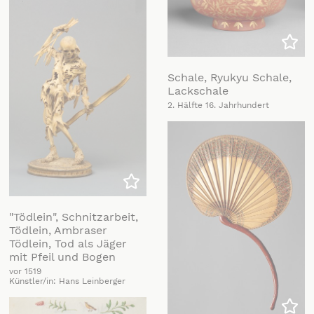
Zu m
Schale, Ryukyu Schale,
Lackschale
2. Hälfte 16. Jahrhundert
Zu meiner Liste hinzufügen
"Tödlein", Schnitzarbeit,
Tödlein, Ambraser
Tödlein, Tod als Jäger
mit Pfeil und Bogen
vor 1519
Künstler/in: Hans Leinberger