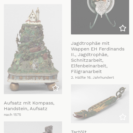
Zu m
Jagdtrophäe mit
Wappen EH Ferdinands
II., Jagdtrophäe,
Schnitzarbeit,
Elfenbeinarbeit,
Filigranarbeit
2. Hälfte 16. Jahrhundert
Zu meiner Liste hinzufügen
Aufsatz mit Kompass,
Handstein, Aufsatz
nach 1575
Zu m
Tartölt