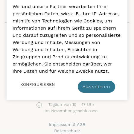
Wir und unsere Partner verarbeiten Ihre
persönlichen Daten, wie z. B. Ihre IP-Adresse,
mithilfe von Technologien wie Cookies, um
Informationen auf Ihrem Gerät zu speichern
und darauf zuzugreifen und so personalisierte
Schloss Ambras Innsbruck
Werbung und Inhalte, Messungen von
Werbung und Inhalten, Einsichten in
Schlossstraße 20
Zielgruppen und Produktentwicklung zu
6020 Innsbruck
ermöglichen. Sie entscheiden darüber, wer
Ihre Daten und für welche Zwecke nutzt.
+43 1 525 24 – 4802
(Montag bis Sonntag)
KONFIGURIEREN
info
(at)schlossambras-innsbruck
.at
Akzeptieren
(Montag bis Freitag)
Täglich von 10 - 17 Uhr
Im November geschlossen
Impressum & AGB
Datenschutz