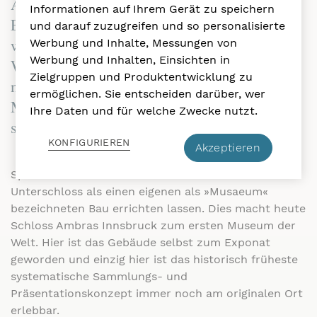
Ambras besteht zweifellos darin, dass
Informationen auf Ihrem Gerät zu speichern
Erzherzog Ferdinand II. seine bereits damals
und darauf zuzugreifen und so personalisierte
weithin berühmte Sammlung von Rüstungen,
Werbung und Inhalte, Messungen von
Werbung und Inhalten, Einsichten in
Waffen, Porträts und Naturalien, neuesten
Zielgruppen und Produktentwicklung zu
naturwissenschaftlichen Instrumenten,
ermöglichen. Sie entscheiden darüber, wer
Musikinstrumenten und Kunstgegenstände
Ihre Daten und für welche Zwecke nutzt.
sowie eine Bibliothek hier zusammenführte.
KONFIGURIEREN
Akzeptieren
Speziell dafür hatte Ferdinand das Ambraser
Unterschloss als einen eigenen als »Musaeum«
bezeichneten Bau errichten lassen. Dies macht heute
Schloss Ambras Innsbruck zum ersten Museum der
Welt. Hier ist das Gebäude selbst zum Exponat
geworden und einzig hier ist das historisch früheste
systematische Sammlungs- und
Präsentationskonzept immer noch am originalen Ort
erlebbar.