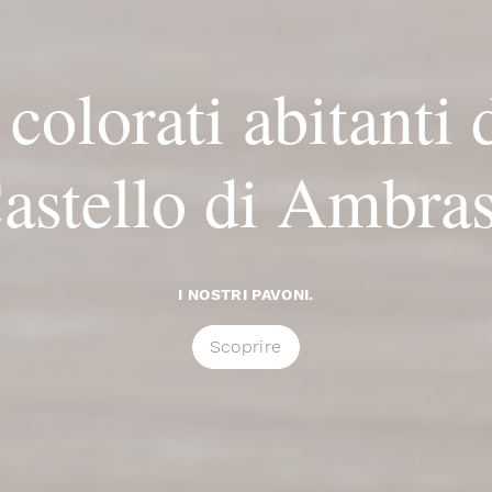
 colorati abitanti 
astello di Ambra
I NOSTRI PAVONI.
Scoprire