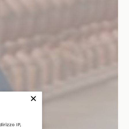
×
dirizzo IP,