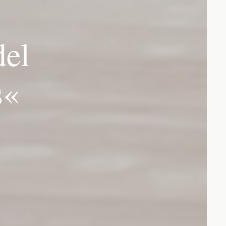
del
s«