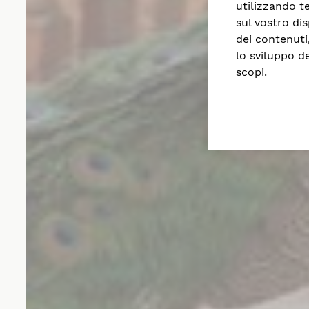
utilizzando t
sul vostro dis
dei contenuti,
lo sviluppo de
scopi.