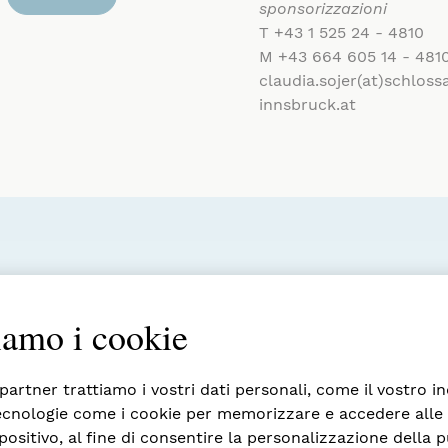
sponsorizzazioni
T +43 1 525 24 - 4810
M +43 664 605 14 - 481
claudia.sojer(at)schlos
innsbruck.at
iamo i cookie
Amici del Castel
 partner trattiamo i vostri dati personali, come il vostro in
La Società degli Amici del Castello di Am
ecnologie come i cookie per memorizzare e accedere alle
piattaforma a tutti coloro che vogliono 
positivo, al fine di consentire la personalizzazione della p