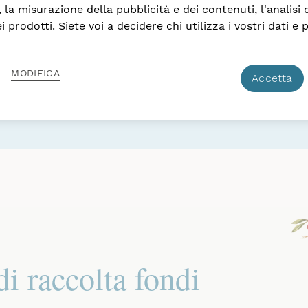
maggiormente le loro conoscenze artisti
 la misurazione della pubblicità e dei contenuti, l'analisi 
esprimere il loro legame speciale con qu
i prodotti. Siete voi a decidere chi utilizza i vostri dati e 
questo particolare museo.
MODIFICA
Accetta
Per saperne di più
 di raccolta fondi